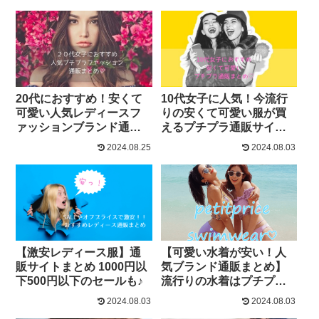
20代におすすめ！安くて
10代女子に人気！今流行
可愛い人気レディースフ
りの安くて可愛い服が買
ァッションブランド通販
えるプチプラ通販サイト
まとめ
まとめ
2024.08.25
2024.08.03
【激安レディース服】通
【可愛い水着が安い！人
販サイトまとめ 1000円以
気ブランド通販まとめ】
下500円以下のセールも♪
流行りの水着はプチプラ
でGET♡
2024.08.03
2024.08.03